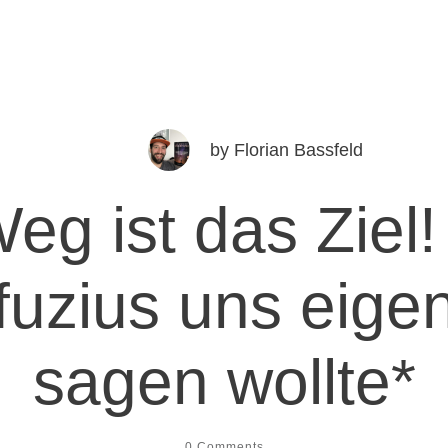
by
Florian Bassfeld
eg ist das Ziel
uzius uns eigen
sagen wollte*
0
Comments