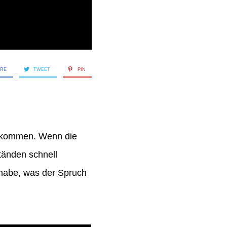
ARE
TWEET
PIN
zukommen. Wenn die
ständen schnell
n habe, was der Spruch
!