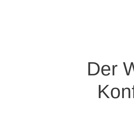
Der W
Konf